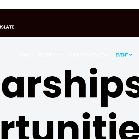
SLATE
HOME
ABOUT US
OUR STRATEGIES
EVENT
larship
tunitie