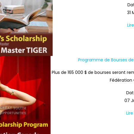
Dat
31 
Lir
Programme de Bourses de l
Plus de 165 000 $ de bourses seront r
Fédération 
Dat
07 J
Lire