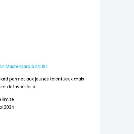
ion MasterCard à KNUST
Card permet aux jeunes talentueux mais
 défavorisés d...
 limite
ai 2024